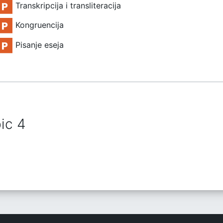
File
Transkripcija i transliteracija
File
Kongruencija
File
Pisanje eseja
ic 4