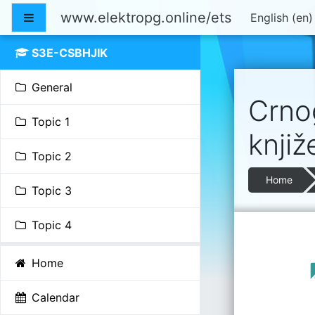
Skip to main content
www.elektropg.online/ets
Side panel
English ‎(en)
S3E-CSBHJIK
General
Crnog
Topic 1
knjiž
Topic 2
Home
Topic 3
Topic 4
Topic
Gen
Home
Calendar