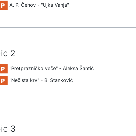
File
A. P. Čehov - "Ujka Vanja"
ic 2
File
"Pretprazničko veče" - Aleksa Šantić
File
"Nečista krv" - B. Stanković
ic 3