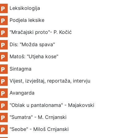
File
Leksikologija
File
Podjela leksike
File
"Mračajski proto"- P. Kočić
File
Dis: "Možda spava"
File
Matoš: "Utjeha kose"
File
Sintagma
File
Vijest, izvještaj, reportaža, intervju
File
Avangarda
File
"Oblak u pantalonama" - Majakovski
File
"Sumatra" - M. Crnjanski
File
"Seobe" - Miloš Crnjanski