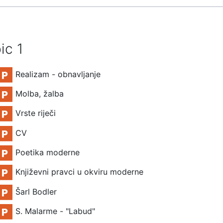
ic 1
File
Realizam - obnavljanje
File
Molba, žalba
File
Vrste riječi
File
CV
File
Poetika moderne
File
Književni pravci u okviru moderne
File
Šarl Bodler
File
S. Malarme - "Labud"