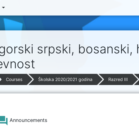
‎
orski srpski, bosanski, h
evnost
Courses
Školska 2020/2021 godina
Razred III
 outline
eral
Forum
Announcements