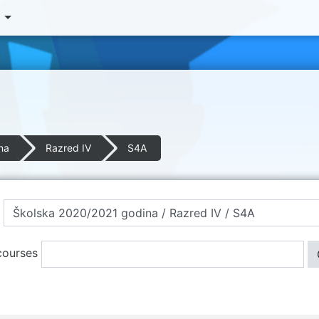
‎
na
Razred IV
S4A
courses