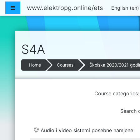
Skip to main content
www.elektropg.online/ets
Side panel
English ‎(en)
S4A
Home
Courses
Školska 2020/2021 godi
Course categories:
Search 
Audio i video sistemi posebne namjene