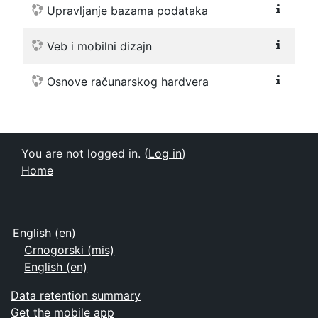
Upravljanje bazama podataka
Veb i mobilni dizajn
Osnove računarskog hardvera
You are not logged in. (
Log in
)
Home
English ‎(en)‎
Crnogorski ‎(mis)‎
English ‎(en)‎
Data retention summary
Get the mobile app